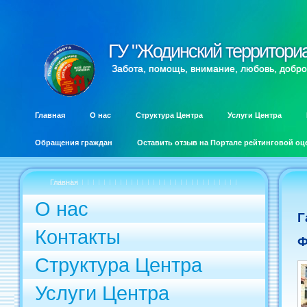
ГУ "Жодинский территори
ГУ "Жодинский территори
Забота, помощь, внимание, любовь, добро
Главная
О нас
Структура Центра
Услуги Центра
Обращения граждан
Оставить отзыв на Портале рейтинговой оц
Главная
О нас
Г
Контакты
Ф
Структура Центра
Услуги Центра