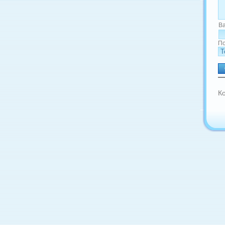
В
По
К