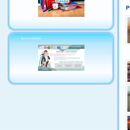
Р
БизнесМАМА