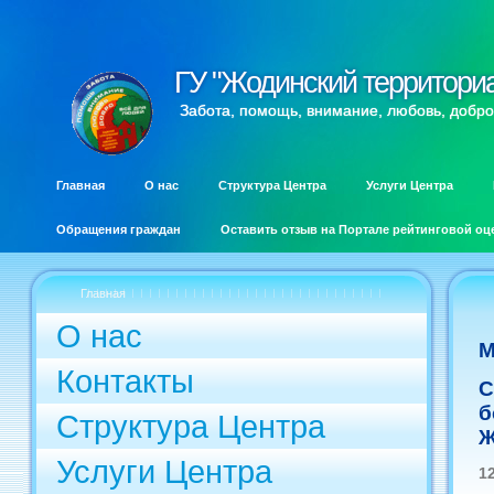
ГУ "Жодинский территори
ГУ "Жодинский территори
Забота, помощь, внимание, любовь, добро
Главная
О нас
Структура Центра
Услуги Центра
Обращения граждан
Оставить отзыв на Портале рейтинговой оц
Главная
О нас
М
Контакты
С
б
Структура Центра
Ж
Услуги Центра
1