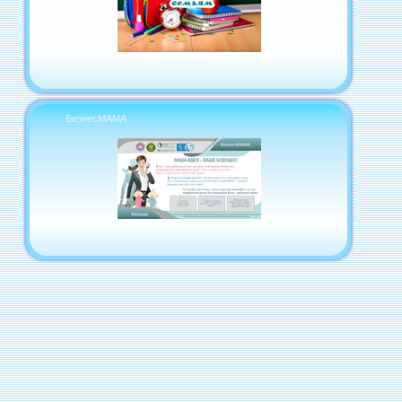
БизнесМАМА