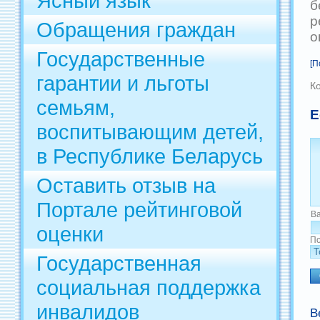
Ясный язык
б
р
Обращения граждан
о
Государственные
[П
гарантии и льготы
К
семьям,
Е
воспитывающим детей,
в Республике Беларусь
Оставить отзыв на
Портале рейтинговой
В
оценки
По
Государственная
социальная поддержка
инвалидов
В