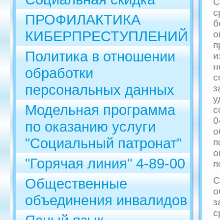
С
ПРОФИЛАКТИКА
б
КИБЕРПРЕСТУПЛЕНИЙ
о
п
Политика в отношении
и
обработки
с
персональных данных
з
у
Модельная программа
с
0
по оказанию услуги
о
"Социальный патронат"
п
о
"Горячая линия" 4-89-00
п
Общественные
С
о
объединения инвалидов
з
с