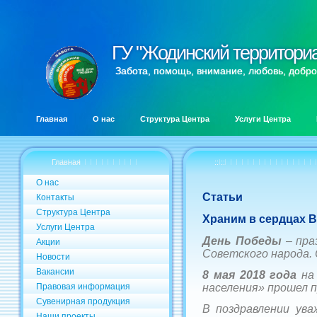
ГУ "Жодинский территори
ГУ "Жодинский территори
Забота, помощь, внимание, любовь, добро
Главная
О нас
Структура Центра
Услуги Центра
Главная
:: ::
О нас
Статьи
Контакты
Структура Центра
Храним в сердцах 
Услуги Центра
День Победы
– пра
Акции
Советского народа.
Новости
Вакансии
8 мая 2018 года
на 
Правовая информация
населения» прошел 
Сувенирная продукция
В поздравлении ув
Наши проекты