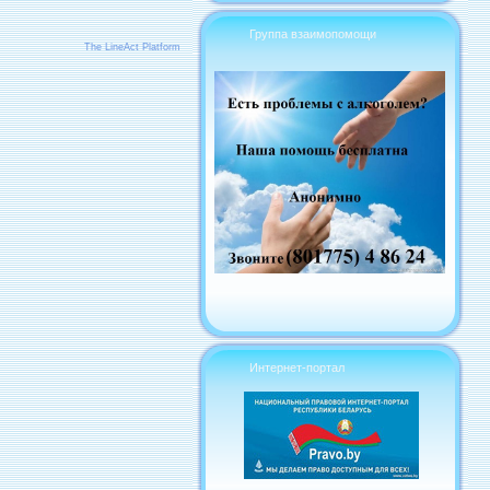
Группа взаимопомощи
The LineAct Platform
Интернет-портал