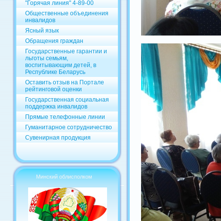
"Горячая линия" 4-89-00
Общественные объединения
инвалидов
Ясный язык
Обращения граждан
Государственные гарантии и
льготы семьям,
воспитывающим детей, в
Республике Беларусь
Оставить отзыв на Портале
рейтинговой оценки
Государственная социальная
поддержка инвалидов
Прямые телефонные линии
Гуманитарное сотрудничество
Сувенирная продукция
Минский облисполком