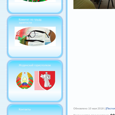
Комитет по труду,
занятости
Жодинский горисполком
Обновлено 10 мая 2018
[Посто
Контакты