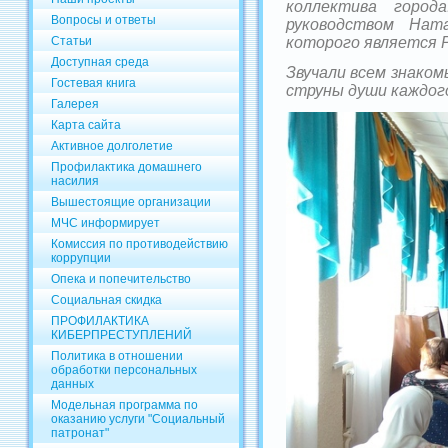
коллектива город
Вопросы и ответы
руководством На
Статьи
которого является 
Доступная среда
Звучали всем знаком
Гостевая книга
струны души каждог
Галерея
Карта сайта
Активное долголетие
Профилактика домашнего
насилия
Вышестоящие организации
МЧС информирует
Комиссия по противодействию
коррупции
Опека и попечительство
Социальная скидка
ПРОФИЛАКТИКА
КИБЕРПРЕСТУПЛЕНИЙ
Политика в отношении
обработки персональных
данных
Модельная программа по
оказанию услуги "Социальный
патронат"