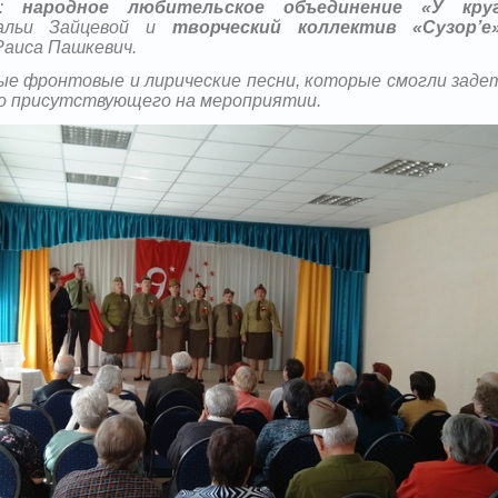
а:
народное любительское объединение «У кру
тальи Зайцевой и
творческий коллектив «Сузор’е
Раиса Пашкевич.
ые фронтовые и лирические песни, которые смогли заде
о присутствующего на мероприятии.