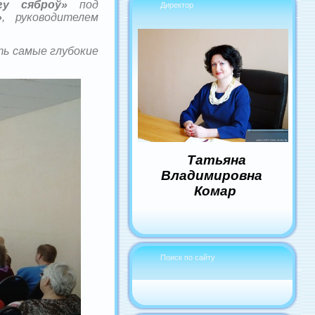
гу сяброў»
под
Директор
»
, руководителем
ть самые глубокие
Татьяна
Владимировна
Комар
Поиск по сайту