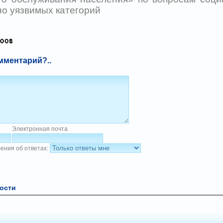
о уязвимых категорий
мментарий?..
Электронная почта
ения об ответах:
ости