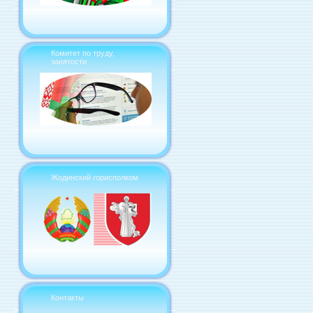
Комитет по труду,
занятости
Жодинский горисполком
Контакты