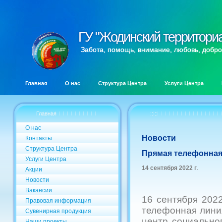
ГУ "Жодинский территори
ГУ "Жодинский территори
Забота, помощь, внимание, любовь, добро
Главная
О нас
Структура Центра
Услуги Центра
Главная
:: ::
О нас
Новости
Контакты
Структура Центра
Прямая телефонная
Услуги Центра
14 сентября 2022 г
.
Акции
Новости
Вакансии
16 сентября 2022
Правовая информация
телефонная лини
Сувенирная продукция
центр социально
Наши проекты