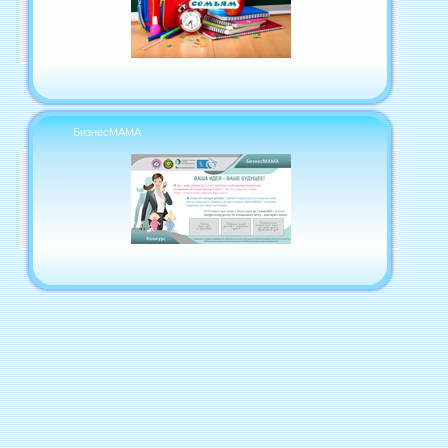
БизнесМАМА