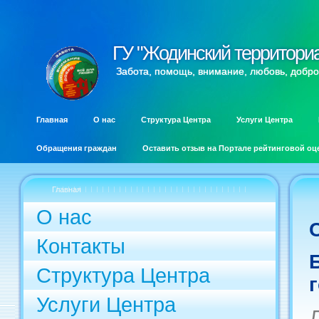
ГУ "Жодинский территори
ГУ "Жодинский территори
Забота, помощь, внимание, любовь, добро
Главная
О нас
Структура Центра
Услуги Центра
Обращения граждан
Оставить отзыв на Портале рейтинговой оц
Главная
О нас
Контакты
Структура Центра
Услуги Центра