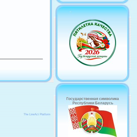
-
Государственная символика
Республики Беларусь
The LineAct Platform