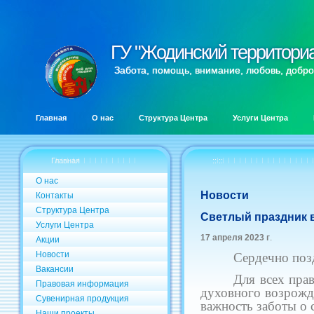
ГУ "Жодинский территори
ГУ "Жодинский территори
Забота, помощь, внимание, любовь, добро
Главная
О нас
Структура Центра
Услуги Центра
Главная
:: ::
О нас
Новости
Контакты
Структура Центра
Светлый праздник 
Услуги Центра
17 апреля 2023 г
.
Акции
Новости
Сердечно поз
Вакансии
Для всех пра
Правовая информация
духовного возрожд
Сувенирная продукция
важность заботы о
Наши проекты