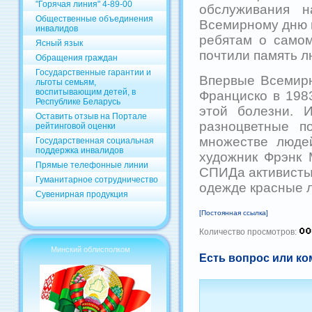
"Горячая линия" 4-89-00
обслуживания н
Общественные объединения
Всемирному дню 
инвалидов
ребятам о самом
Ясный язык
почтили память 
Обращения граждан
Государственные гарантии и
Впервые Всемирн
льготы семьям,
воспитывающим детей, в
Франциско в 198
Республике Беларусь
этой болезни. 
Оставить отзыв на Портале
разноцветные п
рейтинговой оценки
множестве люде
Государственная социальная
поддержка инвалидов
художник Фрэнк 
Прямые телефонные линии
СПИДа активисты
Гуманитарное сотрудничество
одежде красные л
Сувенирная продукция
[Постоянная ссылка]
Количество просмотров:
Минский облисполком
Есть вопрос или ко