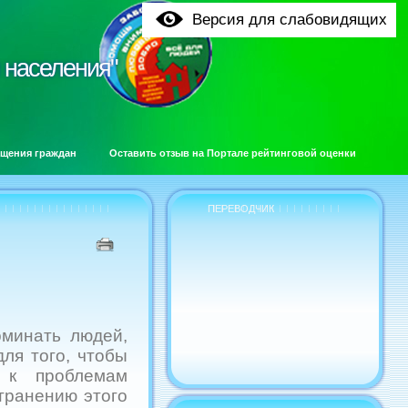
Версия для слабовидящих
 населения"
 населения"
щения граждан
Оставить отзыв на Портале рейтинговой оценки
ПЕРЕВОДЧИК
оминать людей,
ля того, чтобы
 к проблемам
транению этого