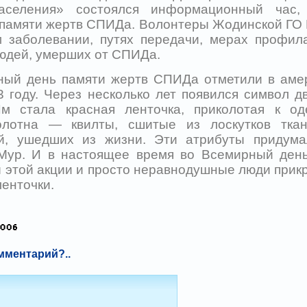
аселения» состоялся информационный час,
памяти жертв СПИДа. Волонтеры Жодинской ГО 
 заболевании, путях передачи, мерах профила
людей, умерших от СПИДа.
ый день памяти жертв СПИДа отметили в аме
3 году. Через несколько лет появился символ д
Им стала красная ленточка, приколотая к од
олотна — квилты, сшитые из лоскутков тка
й, ушедших из жизни. Эти атрибуты придума
Мур. И в настоящее время во Всемирный ден
 этой акции и просто неравнодушные люди прикр
енточки.
мментарий?..