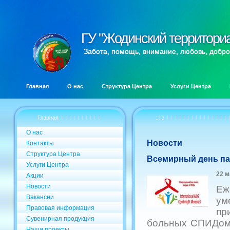
ГУ "Жодинский территори
ГУ "Жодинский территори
Забота, помощь, внимание, любовь, добро
Главная
О нас
Структура Центра
Услуги Центра
Главная
:: ::
О нас
Новости
Контакты
Структура Центра
Всемирный день па
Услуги Центра
22 м
Акции
Новости
Еж
Вакансии
ум
Правовая информация
пр
Сувенирная продукция
больных СПИДом 
Наши проекты