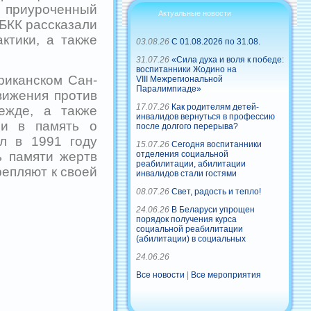
 приуроченный
Актуальные новости
БКК рассказали
ктики, а также
03.08.26
С 01.08.2026 по 31.08.
31.07.26
«Сила духа и воля к победе:
воспитанники Жодино на
риканском Сан-
VIII Межрегиональной
Паралимпиаде»
вижения против
17.07.26
Как родителям детей-
ежде, а также
инвалидов вернуться в профессию
ни в память о
после долгого перерыва?
л в 1991 году
15.07.26
Сегодня воспитанники
отделения социальной
ь памяти жертв
реабилитации, абилитации
епляют к своей
инвалидов стали гостями
08.07.26
Свет, радость и тепло!
24.06.26
В Беларуси упрощен
порядок получения курса
социальной реабилитации
(абилитации) в социальных
24.06.26
Все новости
|
Все мероприятия