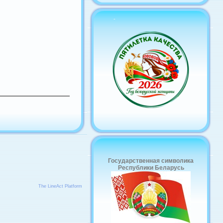
-
Государственная символика
Республики Беларусь
The LineAct Platform