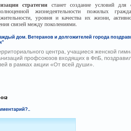
лизации стратегии
станет создание условий для с
олноценной жизнедеятельности пожилых гражда
жительности, уровня и качества их жизни, активн
ения связей между поколениями.
аждый дом. Ветеранов и долгожителей города поздрав
и"
рриториального центра, учащиеся женской гимн
анизаций профсоюзов входящих в ФпБ, поздрави
ей в рамках акции «От всей души».
мментарий?..