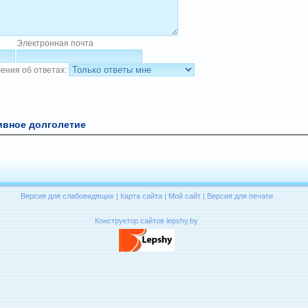
Электронная почта
ения об ответах:
ивное долголетие
Версия для слабовидящих
|
Карта сайта
|
Мой сайт
|
Версия для печати
Конструктор сайтов lepshy.by