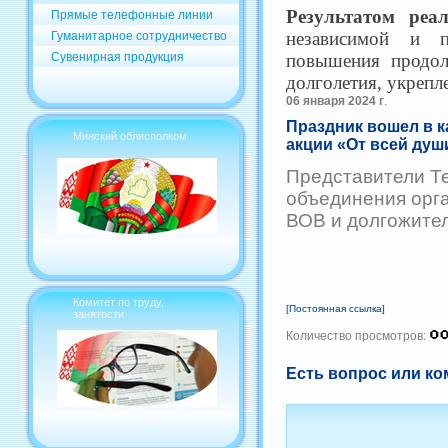
Результатом реа
Прямые телефонные линии
независимой и п
Гуманитарное сотрудничество
повышения продол
Сувенирная продукция
долголетия, укрепл
06 января 2024 г
.
Праздник вошел в к
Минский облисполком
акции «От всей душ
Представители Те
объединения орг
ВОВ и долгожител
Комитет по труду,
[Постоянная ссылка]
занятости
Количество просмотров:
Есть вопрос или ко