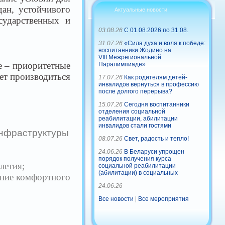
ан, устойчивого
Актуальные новости
сударственных и
03.08.26
С 01.08.2026 по 31.08.
31.07.26
«Сила духа и воля к победе:
воспитанники Жодино на
VIII Межрегиональной
е – приоритетные
Паралимпиаде»
дет производиться
17.07.26
Как родителям детей-
инвалидов вернуться в профессию
после долгого перерыва?
15.07.26
Сегодня воспитанники
отделения социальной
реабилитации, абилитации
инвалидов стали гостями
инфраструктуры
08.07.26
Свет, радость и тепло!
24.06.26
В Беларуси упрощен
порядок получения курса
летия;
социальной реабилитации
(абилитации) в социальных
ание комфортного
24.06.26
Все новости
|
Все мероприятия