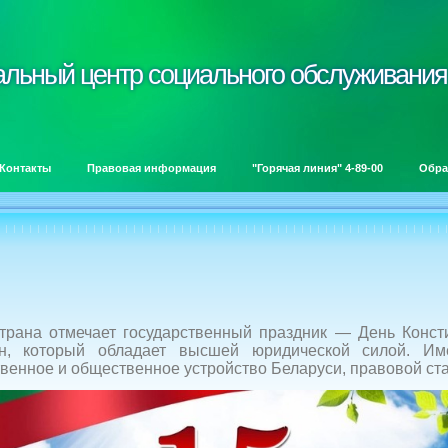
альный центр социального обслуживания
альный центр социального обслуживания
Контакты
Правовая информация
"Горячая линия" 4-89-00
Обра
на отмечает государственный праздник — День Консти
он, который обладает высшей юридической силой. Им
венное и общественное устройство Беларуси, правовой ста