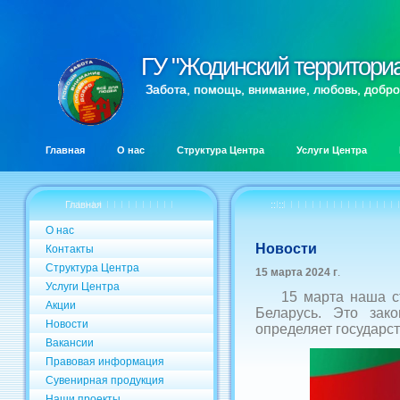
ГУ "Жодинский территори
ГУ "Жодинский территори
Забота, помощь, внимание, любовь, добро
Главная
О нас
Структура Центра
Услуги Центра
Главная
:: ::
О нас
Новости
Контакты
Структура Центра
15 марта 2024 г
.
Услуги Центра
15 марта наша стра
Акции
Беларусь. Это зак
Новости
определяет государст
Вакансии
Правовая информация
Сувенирная продукция
Наши проекты