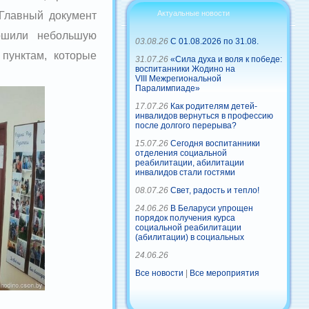
Актуальные новости
Главный документ
ершили небольшую
03.08.26
С 01.08.2026 по 31.08.
пунктам, которые
31.07.26
«Сила духа и воля к победе:
воспитанники Жодино на
VIII Межрегиональной
Паралимпиаде»
17.07.26
Как родителям детей-
инвалидов вернуться в профессию
после долгого перерыва?
15.07.26
Сегодня воспитанники
отделения социальной
реабилитации, абилитации
инвалидов стали гостями
08.07.26
Свет, радость и тепло!
24.06.26
В Беларуси упрощен
порядок получения курса
социальной реабилитации
(абилитации) в социальных
24.06.26
Все новости
|
Все мероприятия