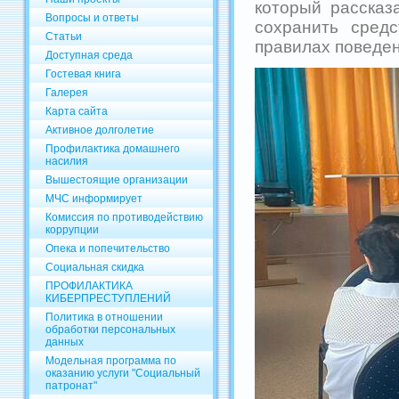
который рассказ
Вопросы и ответы
сохранить сред
Статьи
правилах поведен
Доступная среда
Гостевая книга
Галерея
Карта сайта
Активное долголетие
Профилактика домашнего
насилия
Вышестоящие организации
МЧС информирует
Комиссия по противодействию
коррупции
Опека и попечительство
Социальная скидка
ПРОФИЛАКТИКА
КИБЕРПРЕСТУПЛЕНИЙ
Политика в отношении
обработки персональных
данных
Модельная программа по
оказанию услуги "Социальный
патронат"