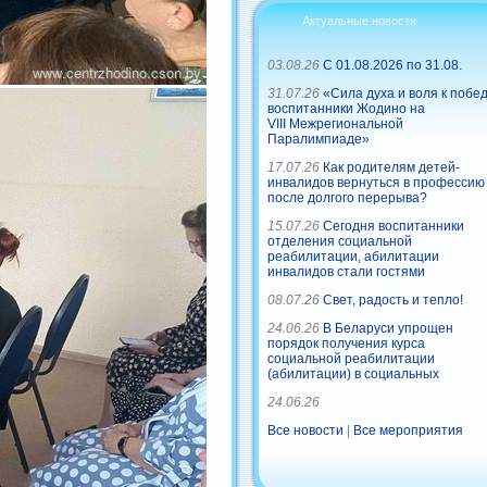
Актуальные новости
03.08.26
С 01.08.2026 по 31.08.
31.07.26
«Сила духа и воля к побед
воспитанники Жодино на
VIII Межрегиональной
Паралимпиаде»
17.07.26
Как родителям детей-
инвалидов вернуться в профессию
после долгого перерыва?
15.07.26
Сегодня воспитанники
отделения социальной
реабилитации, абилитации
инвалидов стали гостями
08.07.26
Свет, радость и тепло!
24.06.26
В Беларуси упрощен
порядок получения курса
социальной реабилитации
(абилитации) в социальных
24.06.26
Все новости
|
Все мероприятия