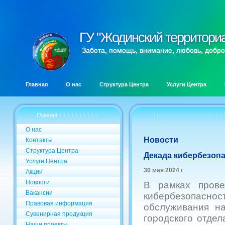
ГУ "Жодинский территори
ГУ "Жодинский территори
Забота, помощь, внимание, любовь, добро
Главная
О нас
Структура Центра
Услуги Центра
Главная
:: ::
О нас
Новости
Контакты
Структура Центра
Декада кибербезоп
Услуги Центра
30 мая 2024 г
.
Акции
Новости
В рамках пров
Вакансии
кибербезопасн
Правовая информация
обслуживания на
Сувенирная продукция
городского отдел
Наши проекты