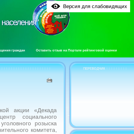
Версия для слабовидящих
 населения"
 населения"
щения граждан
Оставить отзыв на Портале рейтинговой оценки
ПЕРЕВОДЧИК
кой акции «Декада
центр социального
уголовного розыска
ительного комитета,