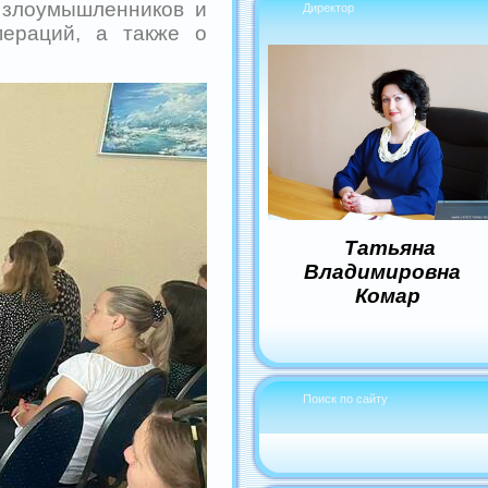
т злоумышленников и
Директор
пераций, а также о
Татьяна
Владимировна
Комар
Поиск по сайту