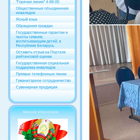
"Горячая линия" 4-89-00
Общественные объединения
инвалидов
Ясный язык
Обращения граждан
Государственные гарантии и
льготы семьям,
воспитывающим детей, в
Республике Беларусь
Оставить отзыв на Портале
рейтинговой оценки
Государственная социальная
поддержка инвалидов
Прямые телефонные линии
Гуманитарное сотрудничество
Сувенирная продукция
Минский облисполком