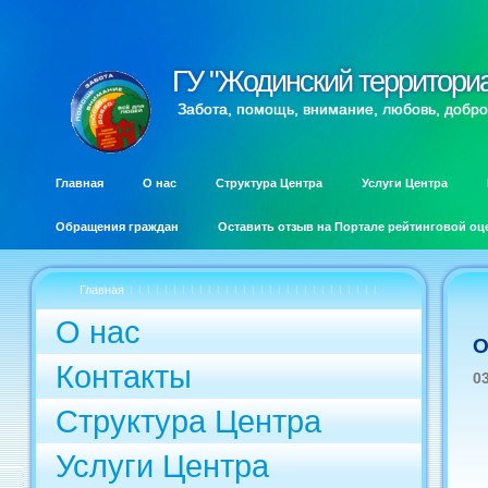
ГУ "Жодинский территори
ГУ "Жодинский территори
Забота, помощь, внимание, любовь, добро
Главная
О нас
Структура Центра
Услуги Центра
Обращения граждан
Оставить отзыв на Портале рейтинговой оц
Главная
О нас
О
Контакты
0
Структура Центра
Услуги Центра