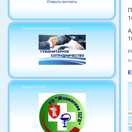
Открыть контакты
П
1
-Гуманитарное сотрудничество
А
1
[П
К
Е
Жодинская ЦГБ
В
По