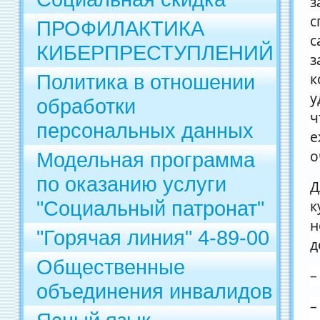
з
с
ПРОФИЛАКТИКА
с
КИБЕРПРЕСТУПЛЕНИЙ
з
к
Политика в отношении
у
обработки
ч
персональных данных
е
о
Модельная программа
по оказанию услуги
Д
"Социальный патронат"
к
н
"Горячая линия" 4-89-00
д
Общественные
–
объединения инвалидов
–