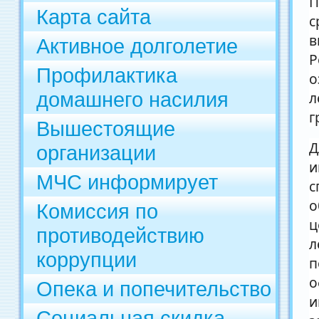
П
Карта сайта
с
в
Активное долголетие
Р
Профилактика
о
домашнего насилия
л
г
Вышестоящие
Д
организации
и
МЧС информирует
с
о
Комиссия по
ц
противодействию
л
коррупции
п
о
Опека и попечительство
и
Социальная скидка