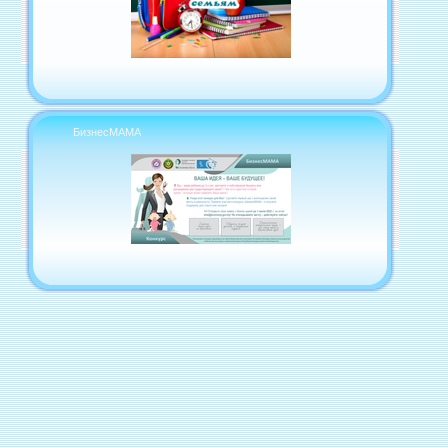
БизнесМАМА