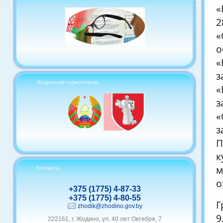
«
2
«
о
«
з
Жодинский горисполком
«
з
«
з
П
к
м
Контакты
о
+375 (1775) 4-87-33
+375 (1775) 4-80-55
Г
zhodik@zhodino.gov.by
9
222161, г. Жодино, ул. 40 лет Октября, 7