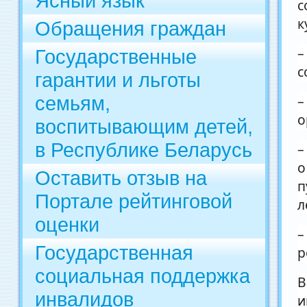
Ясный язык
с
к
Обращения граждан
–
Государственные
с
гарантии и льготы
семьям,
–
о
воспитывающим детей,
в Республике Беларусь
–
о
Оставить отзыв на
п
Портале рейтинговой
л
оценки
–
Государственная
р
социальная поддержка
В
инвалидов
и