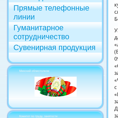
к
Прямые телефонные
с
линии
Б
Гуманитарное
У
сотрудничество
д
«
Сувенирная продукция
(
0
«
Минский облисполком
з
«
с
«
з
Д
з
Комитет по труду, занятости