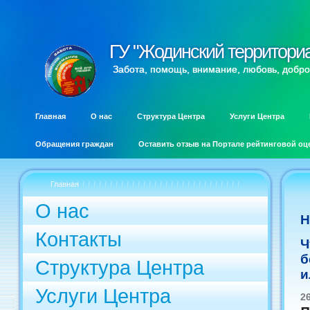
ГУ "Жодинский территори
ГУ "Жодинский территори
Забота, помощь, внимание, любовь, добро
Главная
О нас
Структура Центра
Услуги Центра
Обращения граждан
Оставить отзыв на Портале рейтинговой оц
Главная
О нас
Н
Контакты
Ч
б
Структура Центра
и
Услуги Центра
2