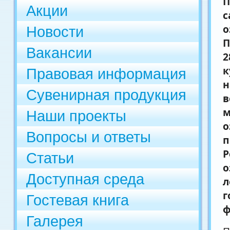
П
Акции
с
о
Новости
П
Вакансии
2
к
Правовая информация
н
Сувенирная продукция
в
м
Наши проекты
о
Вопросы и ответы
п
Р
Статьи
о
Доступная среда
л
г
Гостевая книга
ф
Галерея