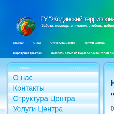
ГУ "Жодинский территори
ГУ "Жодинский территори
Забота, помощь, внимание, любовь, добро
Главная
О нас
Структура Центра
Услуги Центра
Обращения граждан
Оставить отзыв на Портале рейтинговой оц
Главная
О нас
Контакты
Структура Центра
Услуги Центра
0