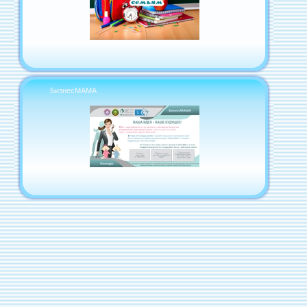
БизнесМАМА