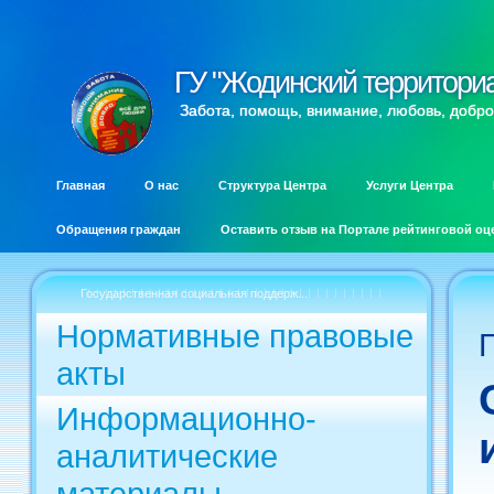
ГУ "Жодинский территори
ГУ "Жодинский территори
Забота, помощь, внимание, любовь, добро
Главная
О нас
Структура Центра
Услуги Центра
Обращения граждан
Оставить отзыв на Портале рейтинговой оц
Государственная социальная поддерж...
Нормативные правовые
акты
Информационно-
аналитические
материалы