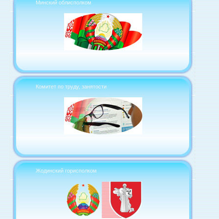
Минский облисполком
Комитет по труду, занятости
Жодинский горисполком