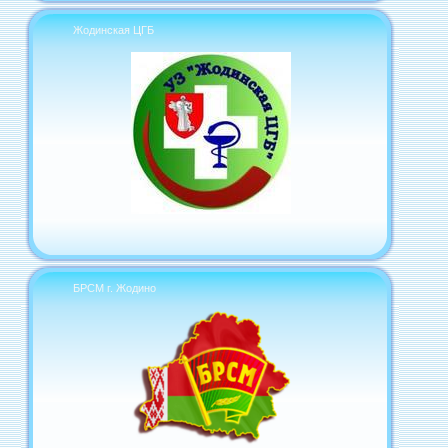
Жодинская ЦГБ
БРСМ г. Жодино