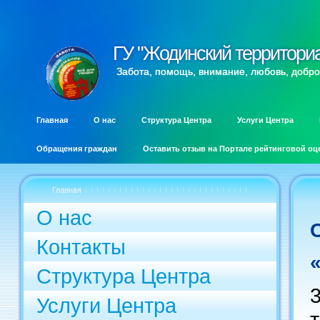
ГУ "Жодинский территори
ГУ "Жодинский территори
Забота, помощь, внимание, любовь, добро
Главная
О нас
Структура Центра
Услуги Центра
Обращения граждан
Оставить отзыв на Портале рейтинговой оц
Главная
О нас
Контакты
Структура Центра
Услуги Центра