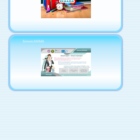
БизнесМАМА