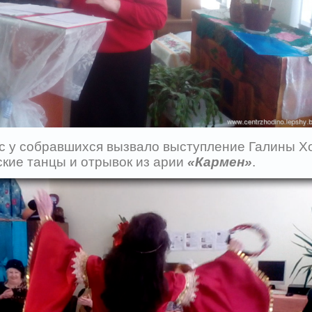
 у собравшихся вызвало выступление Галины Хо
кие танцы и отрывок из арии
«Кармен»
.