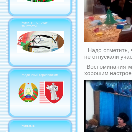
Комитет по труду,
занятости
Надо отметить, ч
не отпускали учас
Воспоминания мо
хорошим настрое
Жодинский горисполком
Контакты