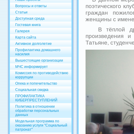
поэтического кл
Вопросы и ответы
граждан пожило
Статьи
женщины с именем
Доступная среда
Гостевая книга
В тёплой друж
Галерея
произведения и 
Карта сайта
Татьяне, студенче
Активное долголетие
Профилактика домашнего
насилия
Вышестоящие организации
МЧС информирует
Комиссия по противодействию
коррупции
Опека и попечительство
Социальная скидка
ПРОФИЛАКТИКА
КИБЕРПРЕСТУПЛЕНИЙ
Политика в отношении
обработки персональных
данных
Модельная программа по
оказанию услуги "Социальный
патронат"