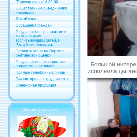
"Горячая линия" 4-89-00
Общественные объединения
инвалидов
Ясный язык
Обращения граждан
Государственные гарантии и
льготы семьям,
воспитывающим детей, в
Республике Беларусь
Оставить отзыв на Портале
рейтинговой оценки
Государственная социальная
Большой интерес
поддержка инвалидов
исполнила цыганс
Прямые телефонные линии
Гуманитарное сотрудничество
Сувенирная продукция
Минский облисполком