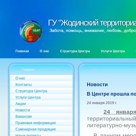
ГУ "Жодинский территори
ГУ "Жодинский территори
Забота, помощь, внимание, любовь, добро
Главная
О нас
Структура Центра
Услуги Центра
Главная
:: ::
О нас
Новости
Контакты
Структура Центра
В Центре прошла по
Услуги Центра
24 января 2019 г
.
Акции
Новости
24 январ
Вакансии
территориальн
Правовая информация
литературно-муз
Сувенирная продукция
В данном меропр
Наши проекты