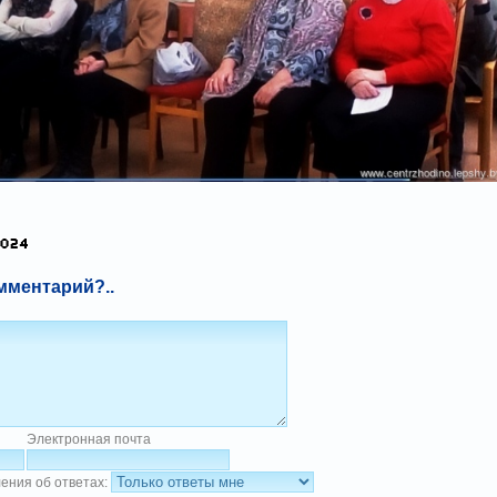
мментарий?..
Электронная почта
ения об ответах: