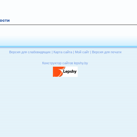
ости
Версия для слабовидящих
|
Карта сайта
|
Мой сайт
|
Версия для печати
Конструктор сайтов lepshy.by