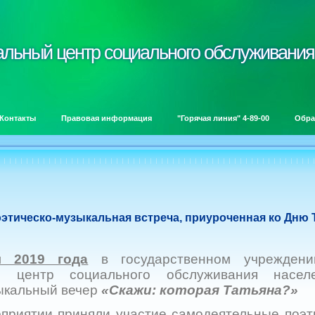
альный центр социального обслуживания
альный центр социального обслуживания
Контакты
Правовая информация
"Горячая линия" 4-89-00
Обра
этическо-музыкальная встреча, приуроченная ко Дню
я 2019 года
в государственном учрежден
ый центр социального обслуживания насел
ыкальный вечер
«Скажи: которая Татьяна?»
иятии приняли участие самодеятельные поэт