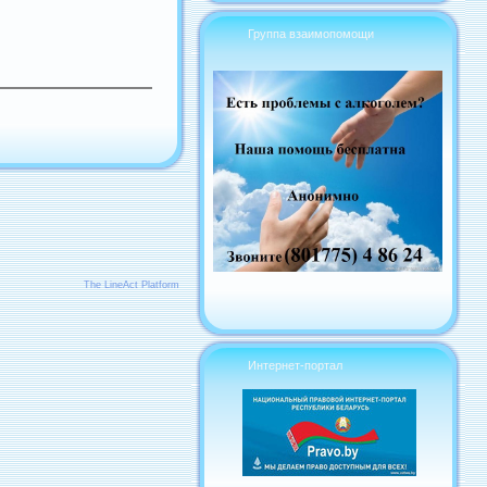
Группа взаимопомощи
The LineAct Platform
Интернет-портал