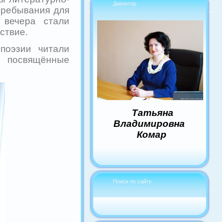
Директор
пребывания для
 вечера стали
ствие.
оэзии читали
я, посвящённые
Татьяна
Владимировна
Комар
Поиск по сайту