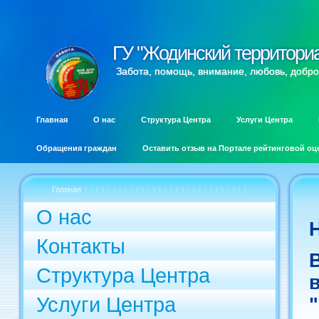
ГУ "Жодинский территори
ГУ "Жодинский территори
Забота, помощь, внимание, любовь, добро
Главная
О нас
Структура Центра
Услуги Центра
Обращения граждан
Оставить отзыв на Портале рейтинговой оц
Главная
О нас
Контакты
Структура Центра
Услуги Центра