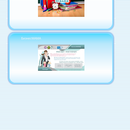
БизнесМАМА