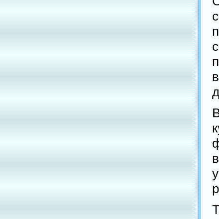
п
в
д
ф
в
р
Т