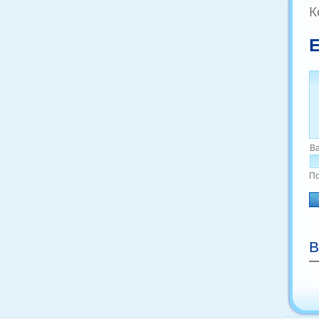
К
Е
В
По
В