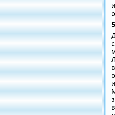
и
о
5
Д
м
Л
о
з