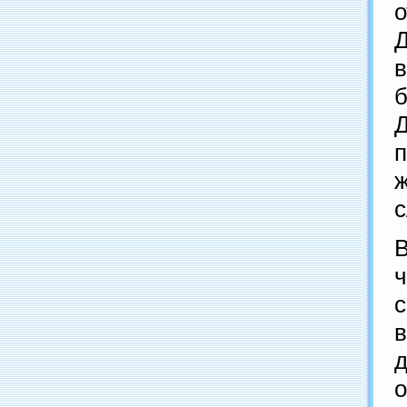
с
с
о