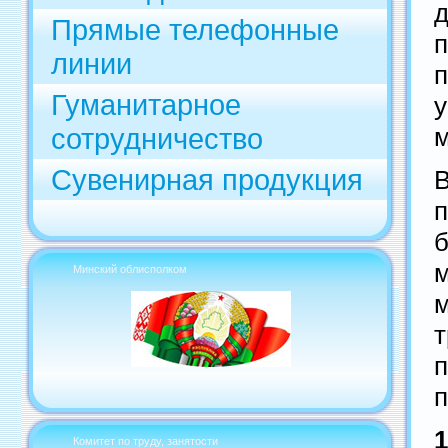
Прямые телефонные
линии
п
Гуманитарное
сотрудничество
м
Сувенирная продукция
Минский облисполком
п
1
Комитет по труду, занятости