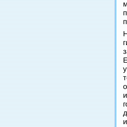
п
г
у
и