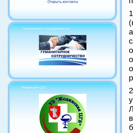
п
Открыть контакты
1
(
-Гуманитарное сотрудничество
а
р
Жодинская ЦГБ
2
Л
в