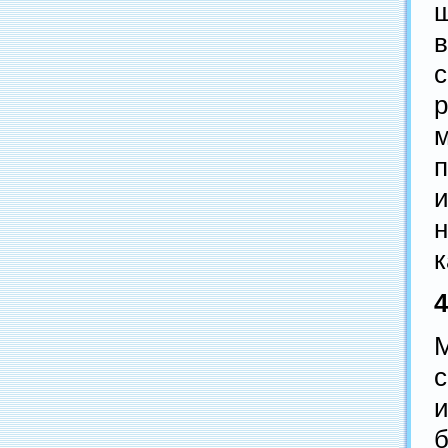
н
к
б