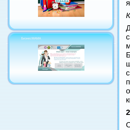
я
БизнесМАМА
Б
ш
о
к