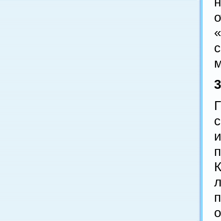
м
и
л
п