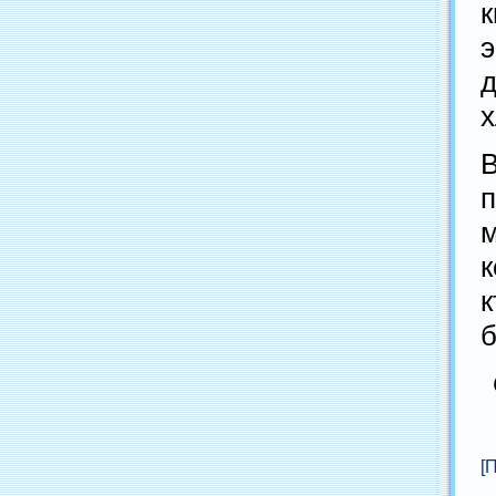
к
х
к
к
б
[