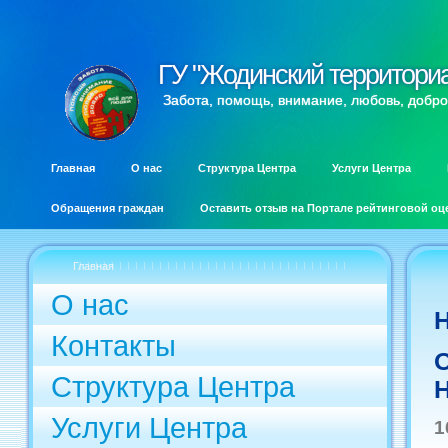
ГУ "Жодинский территори
ГУ "Жодинский территори
Забота, помощь, внимание, любовь, добро
Главная
О нас
Структура Центра
Услуги Центра
Обращения граждан
Оставить отзыв на Портале рейтинговой оц
Главная
О нас
Контакты
О
Структура Центра
Услуги Центра
1