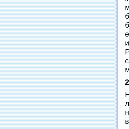
м
б
и
Р
м
2
Н
н
в