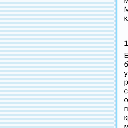
к
1
Е
б
р