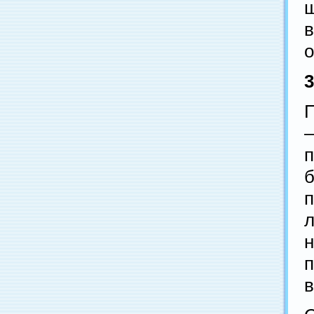
ш
в
о
П
–
б
л
в