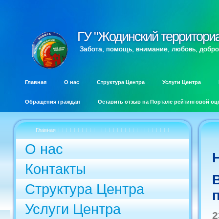
ГУ "Жодинский территори
ГУ "Жодинский территори
Забота, помощь, внимание, любовь, добро
Главная
О нас
Структура Центра
Услуги Центра
Обращения граждан
Оставить отзыв на Портале рейтинговой оц
Главная
О нас
Контакты
Структура Центра
Услуги Центра
2