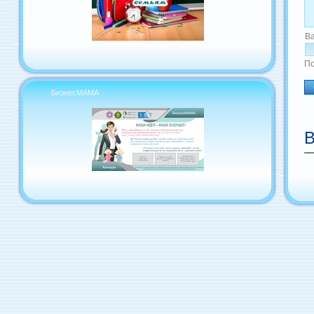
В
По
БизнесМАМА
В