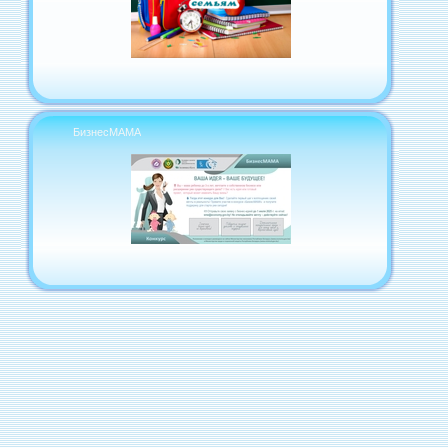
БизнесМАМА