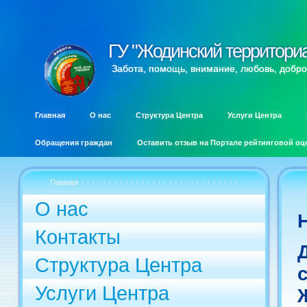
ГУ "Жодинский территори
ГУ "Жодинский территори
Забота, помощь, внимание, любовь, добро
Главная
О нас
Структура Центра
Услуги Центра
Обращения граждан
Оставить отзыв на Портале рейтинговой оц
Главная
О нас
Контакты
Структура Центра
Услуги Центра