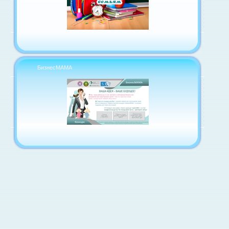
БизнесМАМА