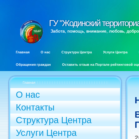
ГУ "Жодинский территори
ГУ "Жодинский территори
Забота, помощь, внимание, любовь, добро
Главная
О нас
Структура Центра
Услуги Центра
Обращения граждан
Оставить отзыв на Портале рейтинговой оц
Главная
О нас
Контакты
Структура Центра
Услуги Центра
2