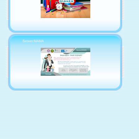
БизнесМАМА