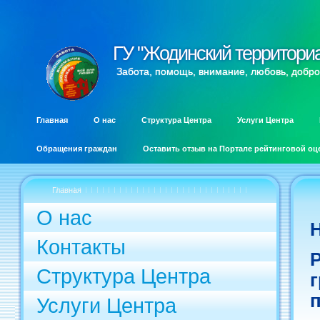
ГУ "Жодинский территори
ГУ "Жодинский территори
Забота, помощь, внимание, любовь, добро
Главная
О нас
Структура Центра
Услуги Центра
Обращения граждан
Оставить отзыв на Портале рейтинговой оц
Главная
О нас
Контакты
Структура Центра
Услуги Центра