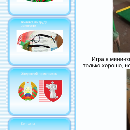
Комитет по труду,
занятости
Игра в мини-гол
только хорошо, но
Жодинский горисполком
Контакты