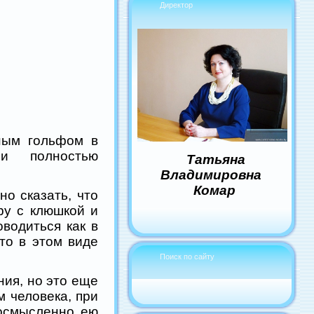
Директор
ным гольфом в
и полностью
Татьяна
Владимировна
Комар
о сказать, что
ру с клюшкой и
водиться как в
то в этом виде
Поиск по сайту
ия, но это еще
 человека, при
 осмысленно ею