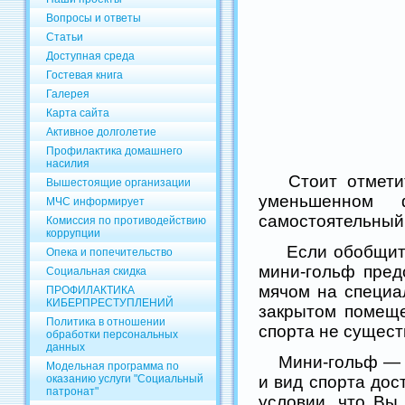
Вопросы и ответы
Статьи
Доступная среда
Гостевая книга
Галерея
Карта сайта
Активное долголетие
Профилактика домашнего
насилия
Стоит отметить
Вышестоящие организации
уменьшенном 
МЧС информирует
самостоятельный 
Комиссия по противодействию
коррупции
Если обобщить м
Опека и попечительство
мини-гольф пред
Социальная скидка
мячом на специа
ПРОФИЛАКТИКА
КИБЕРПРЕСТУПЛЕНИЙ
закрытом помеще
Политика в отношении
спорта не сущест
обработки персональных
данных
Мини-гольф — эт
Модельная программа по
оказанию услуги "Социальный
и вид спорта дос
патронат"
условии, что Вы