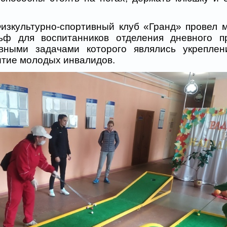
ультурно-спортивный клуб «Гранд» провел м
льф для воспитанников отделения дневного п
овными задачами которого являлись укреплен
итие молодых инвалидов.