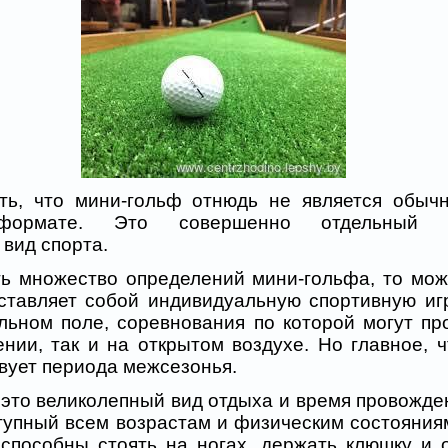
, что мини-гольф отнюдь не является обыч
формате. Это совершенно отдельный 
вид спорта.
ножество определений мини-гольфа, то можн
ставляет собой индивидуальную спортивную иг
льном поле, соревнования по которой могут про
нии, так и на открытом воздухе. Но главное, ч
вует периода межсезонья.
о великолепный вид отдыха и время провожден
тупный всем возрастам и физическим состояниям
 способны стоять на ногах, держать клюшку и