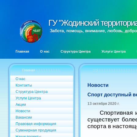
ГУ "Жодинский территори
ГУ "Жодинский территори
Забота, помощь, внимание, любовь, добро
Главная
О нас
Структура Центра
Услуги Центра
Главная
:: ::
О нас
Новости
Контакты
Структура Центра
Спорт доступный в
Услуги Центра
13 октября 2020 г
.
Акции
Новости
Спортивная игра
Вакансии
существует более
Правовая информация
спорта в настоящ
Сувенирная продукция
Наши проекты