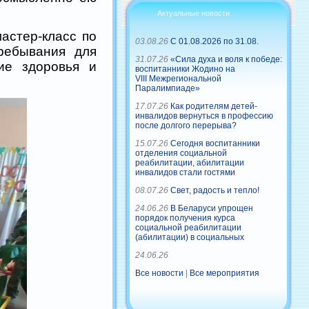
Актуальные новости
астер-класс по
03.08.26
С 01.08.2026 по 31.08.
ребывания для
31.07.26
«Сила духа и воля к победе:
ие здоровья и
воспитанники Жодино на
VIII Межрегиональной
Паралимпиаде»
17.07.26
Как родителям детей-
инвалидов вернуться в профессию
после долгого перерыва?
15.07.26
Сегодня воспитанники
отделения социальной
реабилитации, абилитации
инвалидов стали гостями
08.07.26
Свет, радость и тепло!
24.06.26
В Беларуси упрощен
порядок получения курса
социальной реабилитации
(абилитации) в социальных
24.06.26
Все новости
|
Все мероприятия