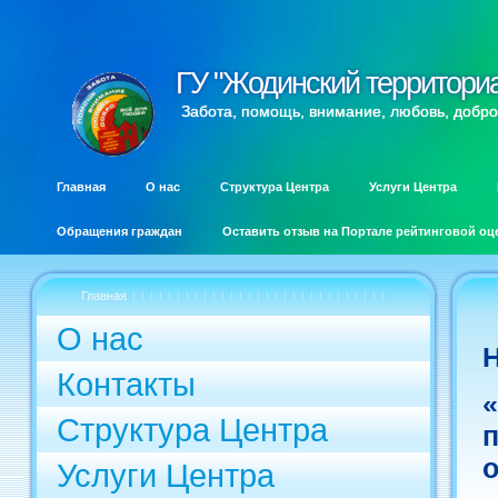
ГУ "Жодинский территори
ГУ "Жодинский территори
Забота, помощь, внимание, любовь, добро
Главная
О нас
Структура Центра
Услуги Центра
Обращения граждан
Оставить отзыв на Портале рейтинговой оц
Главная
О нас
Контакты
Структура Центра
о
Услуги Центра