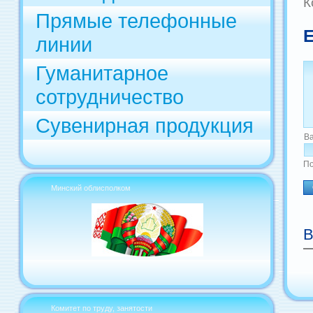
К
Прямые телефонные
Е
линии
Гуманитарное
сотрудничество
Сувенирная продукция
В
По
Минский облисполком
В
Комитет по труду, занятости