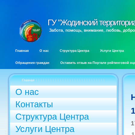
ГУ "Жодинский территори
ГУ "Жодинский территори
Забота, помощь, внимание, любовь, добро
Главная
О нас
Структура Центра
Услуги Центра
Обращения граждан
Оставить отзыв на Портале рейтинговой оц
Главная
О нас
Контакты
Структура Центра
1
Услуги Центра