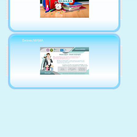
БизнесМАМА