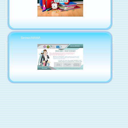
БизнесМАМА