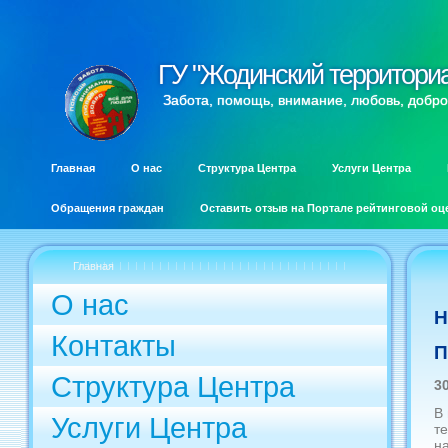
ГУ "Жодинский территори
ГУ "Жодинский территори
Забота, помощь, внимание, любовь, добро
Главная
О нас
Структура Центра
Услуги Центра
Обращения граждан
Оставить отзыв на Портале рейтинговой оц
Главная
О нас
Н
Контакты
П
Структура Центра
3
В
Услуги Центра
т
н